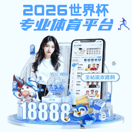
乐橙下载,pg电子象财神,24500走地足球直播
乐橙下载,pg电子象财神,24500走地足球直播
|English Version|
无障碍浏览
首页