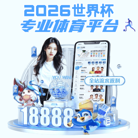
乐橙下载,pg电子象财神,24500走地足球直播
乐橙下载,pg电子象财神,24500走地足球直播
|English Version|
无障碍浏览
首页