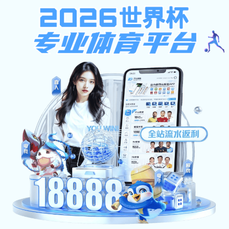
乐橙下载,pg电子象财神,24500走地足球直播
乐橙下载,pg电子象财神,24500走地足球直播
|English Version|
无障碍浏览
首页