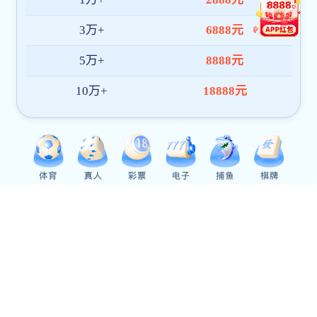
2023-04-10
“麓山大讲堂之人文工商讲坛”第24讲完美体育(中国)
官方网站,法国杯：文艺学的文化转向及其理论问题
2023-04-06
“麓山大讲堂之教育论坛”第11讲完美体育(中国)官方
网站,法国杯：以高质量发展加快体育强国建设
2023-04-03
“麓山大讲堂之人文工商讲坛”第23讲完美体育(中国)
官方网站,法国杯：文学学科的边界与价值
2023-03-23
“麓山大讲堂”第157讲完美体育(中国)官方网站,法国
杯：CEADs数据库开发与利用