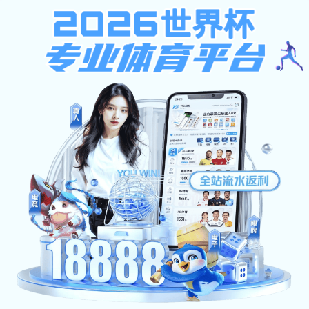
乐橙下载,pg电子象财神,24500走地足球直播
乐橙下载,pg电子象财神,24500走地足球直播
|English Version|
无障碍浏览
首页